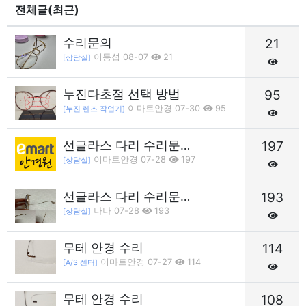
전체글(최근)
수리문의
21
이동섭 08-07
21
[상담실]
누진다초점 선택 방법
95
이마트안경 07-30
95
[누진 렌즈 작업기]
선글라스 다리 수리문…
197
이마트안경 07-28
197
[상담실]
선글라스 다리 수리문…
193
나나 07-28
193
[상담실]
무테 안경 수리
114
이마트안경 07-27
114
[A/S 센터]
무테 안경 수리
108