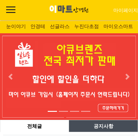
마이페이지
눈이야기
안경테
선글라스
누진다초점
마이오스마트
전체글
공지사항