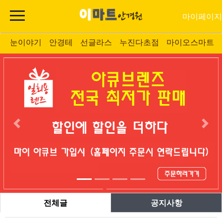
마이페이지
눈이야기
안경테
선글라스
누진다초점
마이오스마트
전체글
공지사항