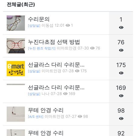
전체글(최근)
수리문의
1
이동섭 12:01
1
[상담실]
누진다초점 선택 방법
76
이마트안경 07-30
76
[누진 렌즈 작업기]
선글라스 다리 수리문…
175
이마트안경 07-28
175
[상담실]
선글라스 다리 수리문…
169
나나 07-28
169
[상담실]
무테 안경 수리
98
이마트안경 07-27
98
[A/S 센터]
무테 안경 수리
92