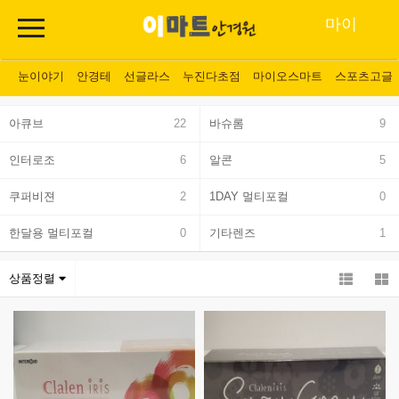
마이
페이
눈이야기
안경테
선글라스
누진다초점
마이오스마트
스포츠고글
지
아큐브
22
바슈롬
9
인터로조
6
알콘
5
쿠퍼비젼
2
1DAY 멀티포컬
0
한달용 멀티포컬
0
기타렌즈
1
상품정렬