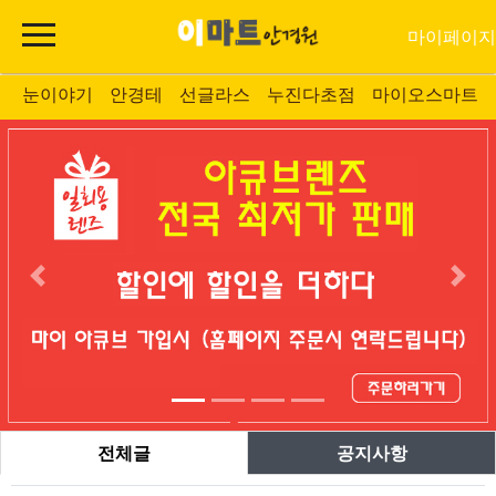
마이페이지
눈이야기
안경테
선글라스
누진다초점
마이오스마트
전체글
공지사항