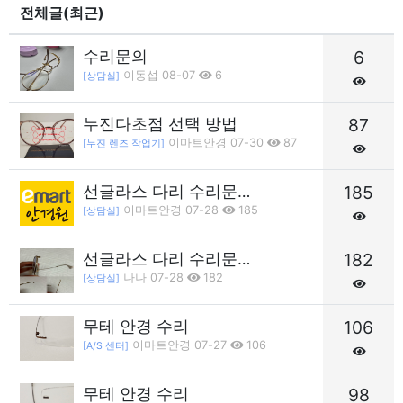
전체글(최근)
수리문의
6
이동섭 08-07
6
[상담실]
누진다초점 선택 방법
87
이마트안경 07-30
87
[누진 렌즈 작업기]
선글라스 다리 수리문…
185
이마트안경 07-28
185
[상담실]
선글라스 다리 수리문…
182
나나 07-28
182
[상담실]
무테 안경 수리
106
이마트안경 07-27
106
[A/S 센터]
무테 안경 수리
98