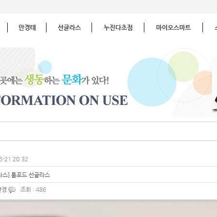
안경테
선글라스
누진다초점
마이오스마트
5-21 20:32
스] 톰포드 선글라스
안경
조회 : 486