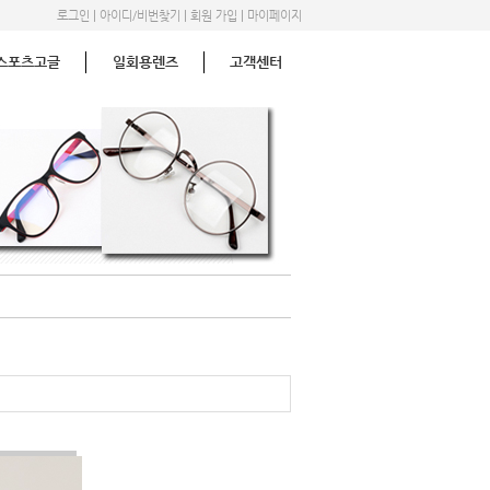
|
|
|
로그인
아이디/비번찾기
회원 가입
마이페이지
스포츠고글
일회용렌즈
고객센터