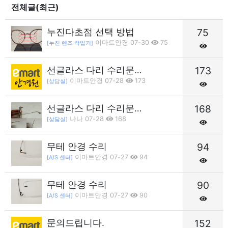
전체글(최근)
누진다초점 선택 방법
75
이마트안경 07-30
75
[누진 렌즈 작업기]
선글라스 다리 수리문…
173
이마트안경 07-28
173
[상담실]
선글라스 다리 수리문…
168
나나 07-28
168
[상담실]
무테 안경 수리
94
이마트안경 07-27
94
[A/S 센터]
무테 안경 수리
90
이마트안경 07-27
90
[A/S 센터]
문의드립니다.
152