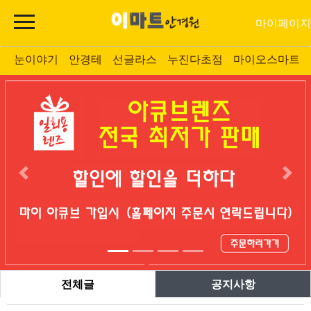
마이페이지
눈이야기
안경테
선글라스
누진다초점
마이오스마트
전체글
공지사항