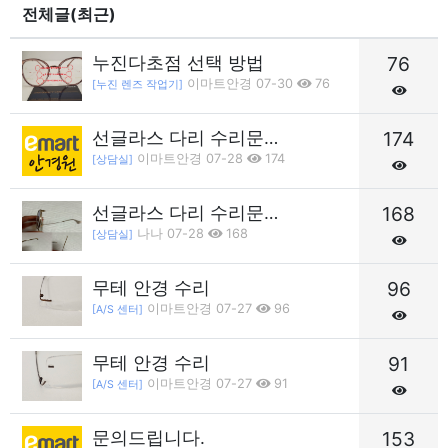
전체글(최근)
누진다초점 선택 방법
76
이마트안경 07-30
76
[누진 렌즈 작업기]
선글라스 다리 수리문…
174
이마트안경 07-28
174
[상담실]
선글라스 다리 수리문…
168
나나 07-28
168
[상담실]
무테 안경 수리
96
이마트안경 07-27
96
[A/S 센터]
무테 안경 수리
91
이마트안경 07-27
91
[A/S 센터]
문의드립니다.
153