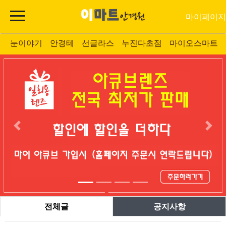
마이페이지
눈이야기
안경테
선글라스
누진다초점
마이오스마트
전체글
공지사항