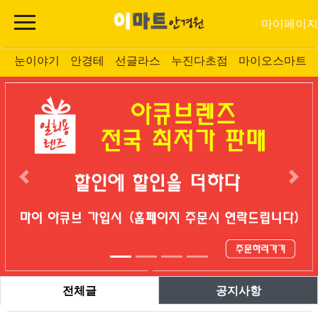
마이페이지
눈이야기
안경테
선글라스
누진다초점
마이오스마트
전체글
공지사항