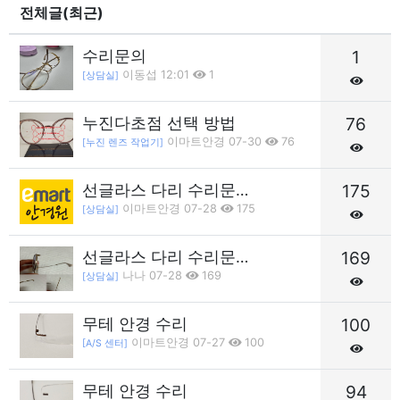
전체글(최근)
수리문의
1
이동섭 12:01
1
[상담실]
누진다초점 선택 방법
76
이마트안경 07-30
76
[누진 렌즈 작업기]
선글라스 다리 수리문…
175
이마트안경 07-28
175
[상담실]
선글라스 다리 수리문…
169
나나 07-28
169
[상담실]
무테 안경 수리
100
이마트안경 07-27
100
[A/S 센터]
무테 안경 수리
94