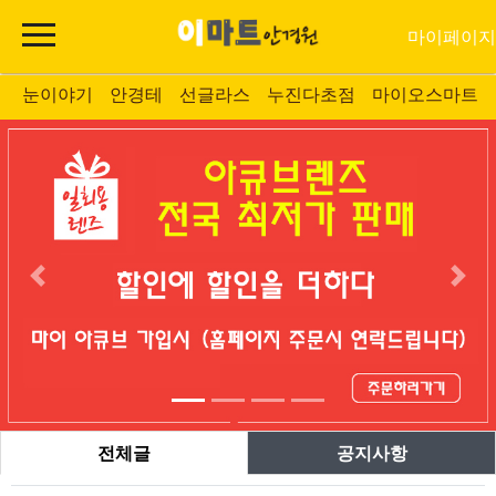
마이페이지
눈이야기
안경테
선글라스
누진다초점
마이오스마트
전체글
공지사항